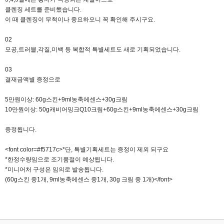
클렌징 세트를 준비했습니다.
이 때 클렌징이 무척이나 중요하오니 꼭 확인해 주시구요.
02
모공,트러블,각질,미백 등 복합적 특별세트도 새로 기획되었습니다.
03
결재금액별 증정으로
5만원이상: 60g스킨+9ml농축에센스+30g크림
10만원이상: 50g캐비어밍크Q10크림+60g스킨+9ml농축에센스+30g크림
증정됩니다.
<font color=#f5717c>*단, 특별기획세트는 증정이 제외 되구요
*한정수량임으로 조기품절이 예상됩니다.
*미니어처 구성은 임의로 발송됩니다.
(60g스킨 중1개, 9ml농축에센스 중1개, 30g 크림 중 1개)</font>