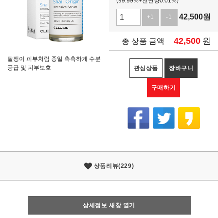
(99.99%+천연향0.01%)
42,500
원
+1
-1
42,500
원
총 상품 금액
달팽이 피부처럼 종일 촉촉하게 수분
공급 및 피부보호
관심상품
장바구니
구매하기
상품리뷰(229)
상세정보 새창 열기