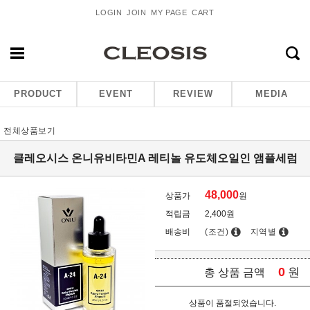
LOGIN
JOIN
MY PAGE
CART
PRODUCT
EVENT
REVIEW
MEDIA
전체상품보기
클레오시스 온니유비타민A 레티놀 유도체오일인 앰플세럼
48,000
상품가
원
적립금
2,400원
배송비
(조건)
지역별
0
원
총 상품 금액
상품이 품절되었습니다.