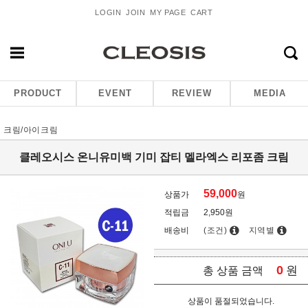
LOGIN
JOIN
MY PAGE
CART
PRODUCT
EVENT
REVIEW
MEDIA
크림/아이크림
클레오시스 온니유미백 기미 잡티 멜라엑스 리포좀 크림
59,000
상품가
원
적립금
2,950원
배송비
(조건)
지역별
0
원
총 상품 금액
상품이 품절되었습니다.