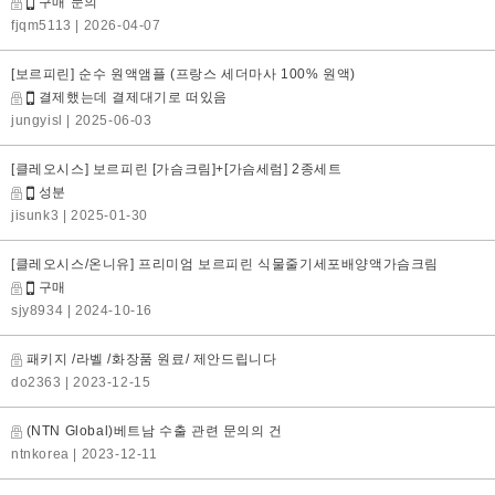
구매 문의
fjqm5113
| 2026-04-07
[보르피린] 순수 원액앰플 (프랑스 세더마사 100% 원액)
결제했는데 결제대기로 떠있음
jungyisl
| 2025-06-03
[클레오시스] 보르피린 [가슴크림]+[가슴세럼] 2종세트
성분
jisunk3
| 2025-01-30
[클레오시스/온니유] 프리미엄 보르피린 식물줄기세포배양액가슴크림
구매
sjy8934
| 2024-10-16
패키지 /라벨 /화장품 원료/ 제안드립니다
do2363
| 2023-12-15
(NTN Global)베트남 수출 관련 문의의 건
ntnkorea
| 2023-12-11