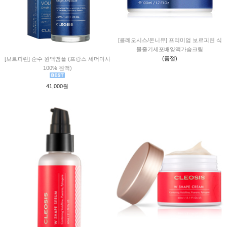
[클레오시스/온니유] 프리미엄 보르피린 식
물줄기세포배양액가슴크림
(품절)
[보르피린] 순수 원액앰플 (프랑스 세더마사
100% 원액)
41,000원