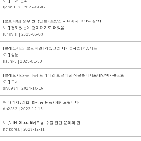
구매 문의
fjqm5113
| 2026-04-07
[보르피린] 순수 원액앰플 (프랑스 세더마사 100% 원액)
결제했는데 결제대기로 떠있음
jungyisl
| 2025-06-03
[클레오시스] 보르피린 [가슴크림]+[가슴세럼] 2종세트
성분
jisunk3
| 2025-01-30
[클레오시스/온니유] 프리미엄 보르피린 식물줄기세포배양액가슴크림
구매
sjy8934
| 2024-10-16
패키지 /라벨 /화장품 원료/ 제안드립니다
do2363
| 2023-12-15
(NTN Global)베트남 수출 관련 문의의 건
ntnkorea
| 2023-12-11